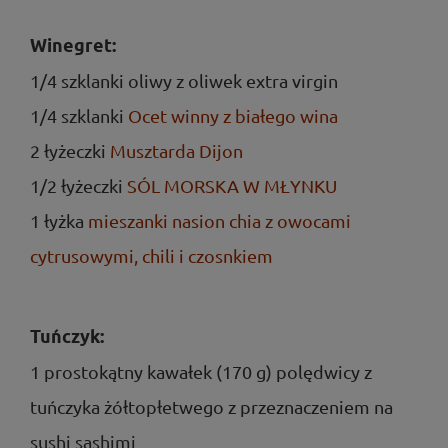
Winegret:
1/4 szklanki oliwy z oliwek extra virgin
1/4 szklanki
Ocet winny z białego wina
2 łyżeczki
Musztarda Dijon
1/2 łyżeczki
SÓL MORSKA W MŁYNKU
1 łyżka
mieszanki nasion chia z owocami
cytrusowymi, chili i czosnkiem
Tuńczyk:
1 prostokątny kawałek (170 g) polędwicy z
tuńczyka żółtopłetwego z przeznaczeniem na
sushi sashimi