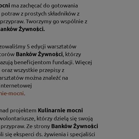
ma zachęcać do gotowania
ocni
 potraw z prostych składników z
i przypraw. Tworzymy go wspólnie z
Banków Żywności.
zowaliśmy 5 edycji warsztatów
atorów
, którzy
Banków Żywności
azują beneficjentom fundacji. Więcej
 oraz wszystkie przepisy z
rsztatów można znaleźć na
internetowej
nie-mocni
.
nad projektem
Kulinarnie mocni
wolontariusze, którzy dzielą się swoją
i przypraw. Ze strony
Banków Żywności
 się eksperci ds. żywienia i specjaliści