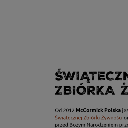
ŚWIĄTECZ
ZBIÓRKA 
Od 2012
je
McCormick Polska
Świątecznej Zbiórki Żywności
or
przed Bożym Narodzeniem prz