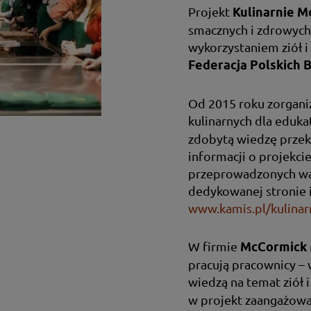
Projekt
Kulinarnie M
smacznych i zdrowych
wykorzystaniem ziół 
Federacją Polskich 
Od 2015 roku zorgani
kulinarnych dla eduk
zdobytą wiedzę przek
informacji o projekcie
przeprowadzonych wa
dedykowanej stronie 
www.kamis.pl/kulinar
W firmie
McCormick
pracują pracownicy – 
wiedzą na temat ziół 
w projekt zaangażowali