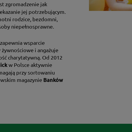
est zgromadzenie jak
zekazanie jej potrzebującym.
motni rodzice, bezdomni,
 osoby niepełnosprawne.
a zapewnia wsparcie
y żywnościowe i angażuje
ość charytatywną. Od 2012
w Polsce aktywnie
ick
omagają przy sortowaniu
zawskim magazynie
Banków