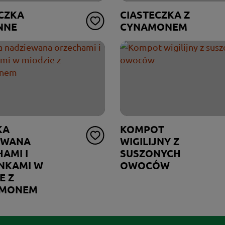
CZKA
CIASTECZKA Z
NNE
CYNAMONEM
KA
KOMPOT
EWANA
WIGILIJNY Z
AMI I
SUSZONYCH
NKAMI W
OWOCÓW
E Z
AMONEM