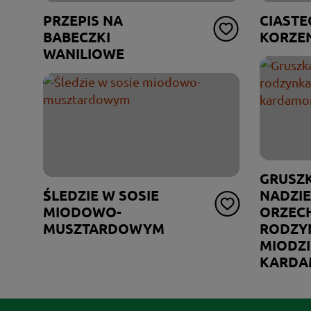
PRZEPIS NA
CIASTE
BABECZKI
KORZE
WANILIOWE
GRUSZ
ŚLEDZIE W SOSIE
NADZI
MIODOWO-
ORZECH
MUSZTARDOWYM
RODZY
MIODZI
KARD