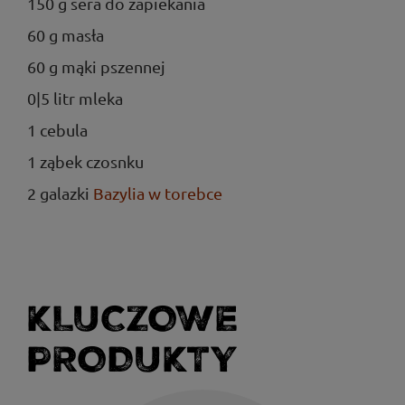
150 g sera do zapiekania
60 g masła
60 g mąki pszennej
0|5 litr mleka
1 cebula
1 ząbek czosnku
2 galazki
Bazylia w torebce
KLUCZOWE
PRODUKTY