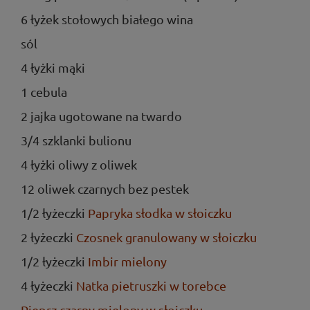
6 łyżek stołowych białego wina
sól
4 łyżki mąki
1 cebula
2 jajka ugotowane na twardo
3/4 szklanki bulionu
4 łyżki oliwy z oliwek
12 oliwek czarnych bez pestek
1/2 łyżeczki
Papryka słodka w słoiczku
2 łyżeczki
Czosnek granulowany w słoiczku
1/2 łyżeczki
Imbir mielony
4 łyżeczki
Natka pietruszki w torebce
Pieprz czarny mielony w słoiczku