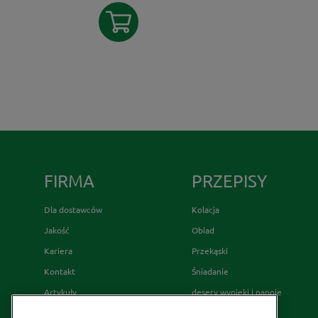
FIRMA
PRZEPISY
Dla dostawców
Kolacja
Jakość
Obiad
Kariera
Przekąski
Kontakt
Śniadanie
Artykuły
desery wypieki i napoje
Relacje Inwestorskie
French's