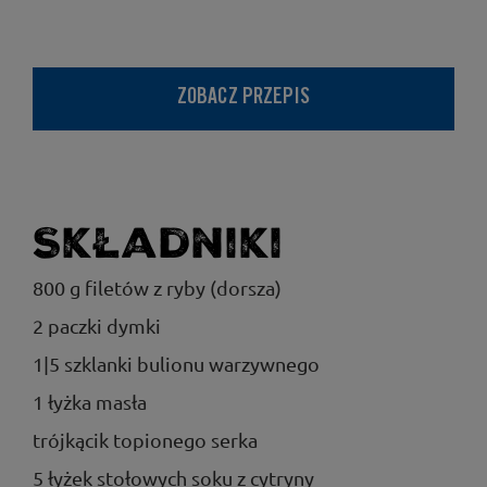
ZOBACZ PRZEPIS
Składniki
800 g filetów z ryby (dorsza)
2 paczki dymki
1|5 szklanki bulionu warzywnego
1 łyżka masła
trójkącik topionego serka
5 łyżek stołowych soku z cytryny