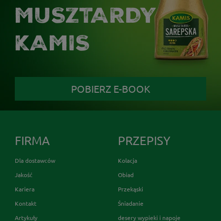
MUSZTARDY
KAMIS
POBIERZ E-BOOK
FIRMA
PRZEPISY
Dla dostawców
Kolacja
Jakość
Obiad
Kariera
Przekąski
Kontakt
Śniadanie
Artykuły
desery wypieki i napoje