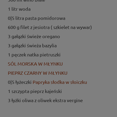
1 litr woda
0|5 litra pasta pomidorowa
600 g filet z jesiotra ( szkielet na wywar)
3 gałązki świeże oregano
3 gałązki świeża bazylia
1 pęczek natka pietruszki
SÓL MORSKA W MŁYNKU
PIEPRZ CZARNY W MŁYNKU
0|5 łyżeczki
Papryka słodka w słoiczku
1 szczypta pieprz kajeński
3 łyżki oliwa z oliwek ekstra vergine