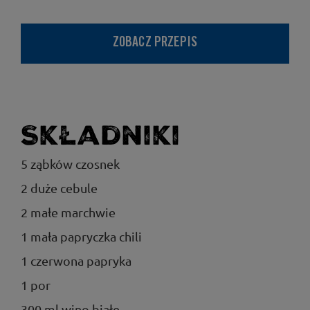
ZOBACZ PRZEPIS
Składniki
5 ząbków czosnek
2 duże cebule
2 małe marchwie
1 mała papryczka chili
1 czerwona papryka
1 por
300 ml wino białe