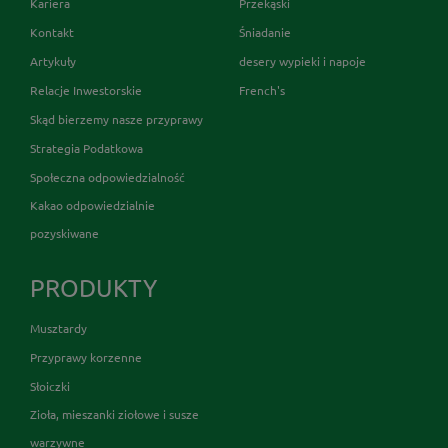
Kariera
Przekąski
Kontakt
Śniadanie
Artykuły
desery wypieki i napoje
Relacje Inwestorskie
French's
Skąd bierzemy nasze przyprawy
Strategia Podatkowa
Społeczna odpowiedzialność
Kakao odpowiedzialnie
pozyskiwane
PRODUKTY
Musztardy
Przyprawy korzenne
Słoiczki
Zioła, mieszanki ziołowe i susze
warzywne