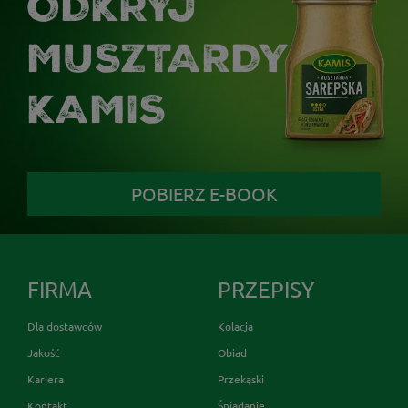
ODKRYJ
MUSZTARDY
KAMIS
POBIERZ E-BOOK
FIRMA
PRZEPISY
Dla dostawców
Kolacja
Jakość
Obiad
Kariera
Przekąski
Kontakt
Śniadanie