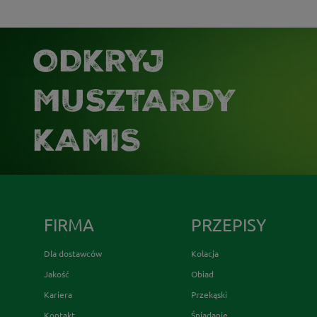
ODKRYJ
MUSZTARDY
KAMIS
FIRMA
PRZEPISY
Dla dostawców
Kolacja
Jakość
Obiad
Kariera
Przekąski
Kontakt
Śniadanie