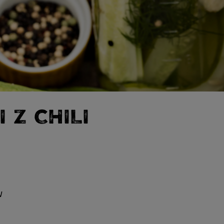
 Z CHILI
W