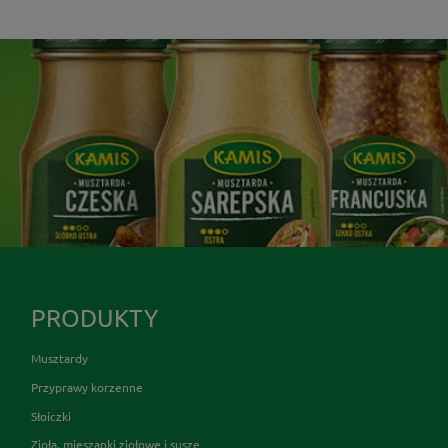
PRODUKTY
Musztardy
Przyprawy korzenne
Słoiczki
Zioła, mieszanki ziołowe i susze