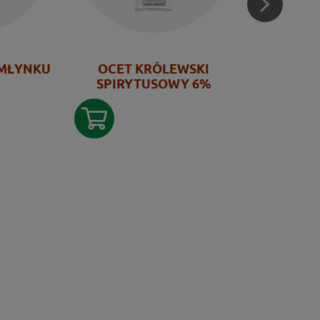
 MŁYNKU
OCET KRÓLEWSKI
CHILI
SPIRYTUSOWY 6%