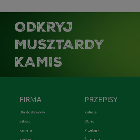
ODKRYJ
MUSZTARDY
KAMIS
FIRMA
PRZEPISY
Dla dostawców
Kolacja
Jakość
Obiad
Kariera
Przekąski
Kontakt
Śniadanie