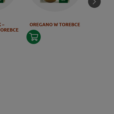
 –
OREGANO W TOREBCE
CZOSNEK
TOREBCE