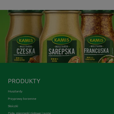
PRODUKTY
Musztardy
Przyprawy korzenne
Słoiczki
Zioła, mieszanki ziołowe i susze