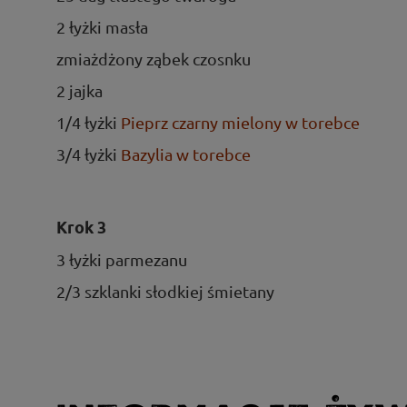
2 łyżki masła
zmiażdżony ząbek czosnku
2 jajka
1/4 łyżki
Pieprz czarny mielony w torebce
3/4 łyżki
Bazylia w torebce
Krok 3
3 łyżki parmezanu
2/3 szklanki słodkiej śmietany