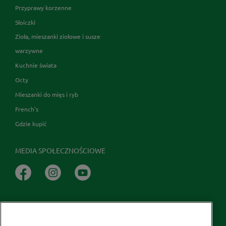
Przyprawy korzenne
Słoiczki
Zioła, mieszanki ziołowe i susze
warzywne
Kuchnie świata
Octy
Mieszanki do mięs i ryb
French's
Gdzie kupić
MEDIA SPOŁECZNOŚCIOWE