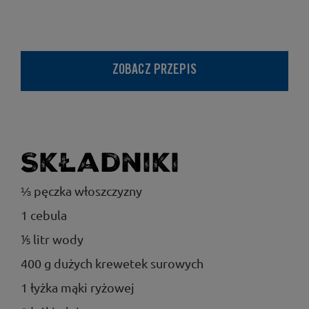
ZOBACZ PRZEPIS
Składniki
⅓ pęczka włoszczyzny
1 cebula
⅕ litr wody
400 g dużych krewetek surowych
1 łyżka mąki ryżowej