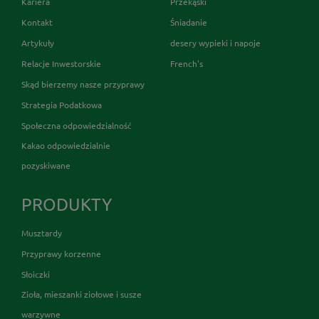
Kariera
Przekąski
Kontakt
Śniadanie
Artykuły
desery wypieki i napoje
Relacje Inwestorskie
French's
Skąd bierzemy nasze przyprawy
Strategia Podatkowa
Społeczna odpowiedzialność
Kakao odpowiedzialnie
pozyskiwane
PRODUKTY
Musztardy
Przyprawy korzenne
Słoiczki
Zioła, mieszanki ziołowe i susze
warzywne