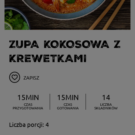
ZUPA KOKOSOWA Z
KREWETKAMI
ZAPISZ
15MIN
15MIN
14
CZAS
CZAS
LICZBA
PRZYGOTOWANIA
GOTOWANIA
SKŁADNIKÓW
Liczba porcji: 4