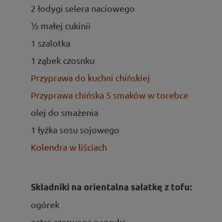
2 łodygi selera naciowego
½ małej cukinii
1 szalotka
1 ząbek czosnku
Przyprawa do kuchni chińskiej
Przyprawa chińska 5 smaków w torebce
olej do smażenia
1 łyżka sosu sojowego
Kolendra w liściach
Składniki na orientalną sałatkę z tofu:
ogórek
ostra czerwona papryka