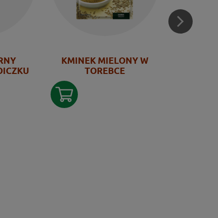
ARNY
KMINEK MIELONY W
C
OICZKU
TOREBCE
GRAN
SŁ