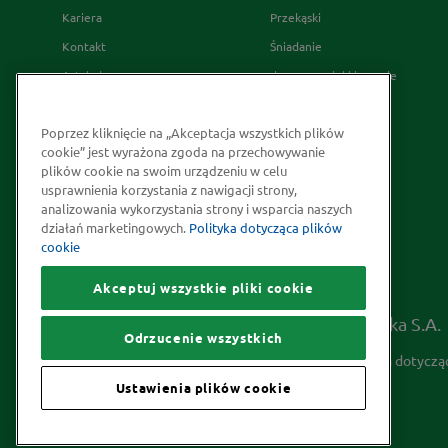
Kariera
Przekąski
Kontakt
Śniadanie
Artykuły
desery wypieki i napoje
Relacje Inwestorskie
French's
Poprzez kliknięcie na „Akceptacja wszystkich plików
Skąd bierzemy nasze przyprawy
cookie” jest wyrażona zgoda na przechowywanie
Strategia Podatkowa
plików cookie na swoim urządzeniu w celu
usprawnienia korzystania z nawigacji strony,
Społeczna odpowiedzialność
analizowania wykorzystania strony i wsparcia naszych
Kakao odpowiedzialnie
działań marketingowych.
Polityka dotycząca plików
cookie
pozyskiwane
Akceptuj wszystkie pliki cookie
Prawa autorskie © 2026 McCormick Polska S.A.
Odrzucenie wszystkich
Informacje na temat ochrony prywatności
Polityka dotyczą
Ustawienia plików cookie