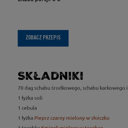
ZOBACZ PRZEPIS
Składniki
70 dag schabu środkowego, schabu karkowego 
1 łyżka soli
1 cebula
1 łyżka
Pieprz czarny mielony w słoiczku
1 torebka
Kminek mielony w torebce