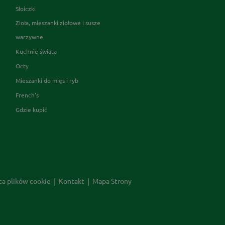
Słoiczki
Zioła, mieszanki ziołowe i susze
warzywne
Kuchnie świata
Octy
Mieszanki do mięs i ryb
French's
Gdzie kupić
ca plików cookie
Kontakt
Mapa Strony