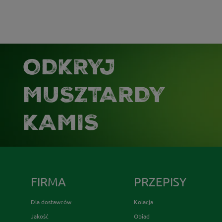
ODKRYJ
MUSZTARDY
KAMIS
FIRMA
PRZEPISY
Dla dostawców
Kolacja
Jakość
Obiad