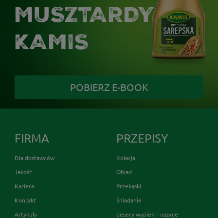
MUSZTARDY
KAMIS
POBIERZ E-BOOK
FIRMA
PRZEPISY
Dla dostawców
Kolacja
Jakość
Obiad
Kariera
Przekąski
Kontakt
Śniadanie
Artykuły
desery wypieki i napoje