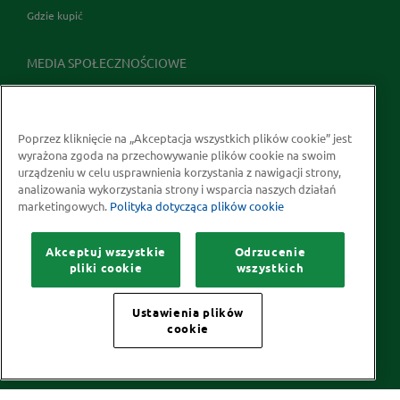
Gdzie kupić
MEDIA SPOŁECZNOŚCIOWE
Poprzez kliknięcie na „Akceptacja wszystkich plików cookie” jest
wyrażona zgoda na przechowywanie plików cookie na swoim
urządzeniu w celu usprawnienia korzystania z nawigacji strony,
analizowania wykorzystania strony i wsparcia naszych działań
marketingowych.
Polityka dotycząca plików cookie
Prawa autorskie © 2026 McCormick Polska S.A.
Akceptuj wszystkie
Odrzucenie
Informacje na temat ochrony prywatności
pliki cookie
wszystkich
Polityka dotycząca plików cookie
Kontakt
Mapa Strony
Ustawienia plików
cookie