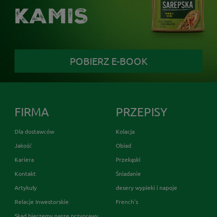
KAMIS
POBIERZ E-BOOK
FIRMA
PRZEPISY
Dla dostawców
Kolacja
Jakość
Obiad
Kariera
Przekąski
Kontakt
Śniadanie
Artykuły
desery wypieki i napoje
Relacje Inwestorskie
French's
Skąd bierzemy nasze przyprawy