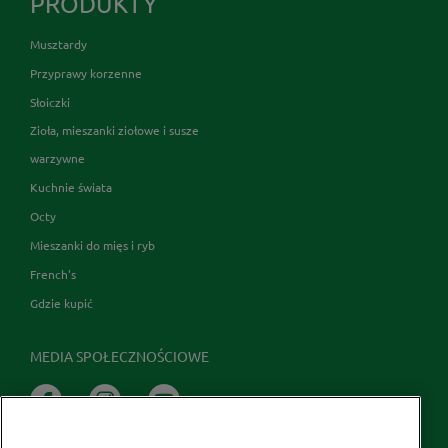
PRODUKTY
Musztardy
Przyprawy korzenne
Słoiczki
Zioła, mieszanki ziołowe i susze
warzywne
Kuchnie świata
Octy
Mieszanki do mięs i ryb
French's
Gdzie kupić
MEDIA SPOŁECZNOŚCIOWE