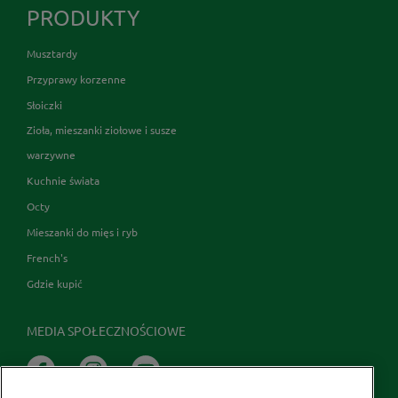
PRODUKTY
Musztardy
Przyprawy korzenne
Słoiczki
Zioła, mieszanki ziołowe i susze
warzywne
Kuchnie świata
Octy
Mieszanki do mięs i ryb
French's
Gdzie kupić
MEDIA SPOŁECZNOŚCIOWE