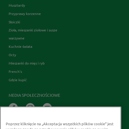
Musztardy
Przyprawy korzenne
Słoiczki
Zioła, mieszanki ziołowe i susze
warzywne
Kuchnie świata
Octy
Mieszanki do mięs i ryb
French's
Gdzie kupić
MEDIA SPOŁECZNOŚCIOWE
Poprzez kliknięcie na „Akceptacja wszystkich plików cookie” jest