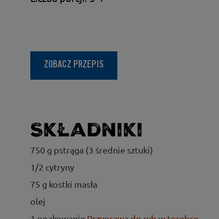
ZOBACZ PRZEPIS
Składniki
750 g pstrąga (3 średnie sztuki)
1/2 cytryny
75 g kostki masła
olej
1 opakowanie
Przyprawa do ryb w torebce