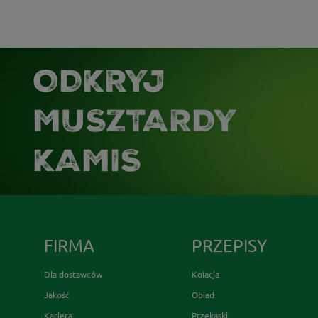
ODKRYJ
MUSZTARDY
KAMIS
FIRMA
PRZEPISY
Dla dostawców
Kolacja
Jakość
Obiad
Kariera
Przekąski