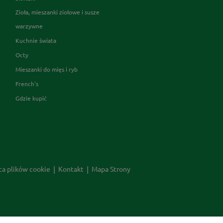
Zioła, mieszanki ziołowe i susze
warzywne
Kuchnie świata
Octy
Mieszanki do mięs i ryb
French's
Gdzie kupić
ca plików cookie
Kontakt
Mapa Strony