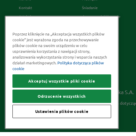
Kontakt
Śniadanie
Artykuły
desery wypieki i napoje
Relacje Inwestorskie
French's
Poprzez kliknięcie na „Akceptacja wszystkich plików
Skąd bierzemy nasze przyprawy
cookie” jest wyrażona zgoda na przechowywanie
Strategia Podatkowa
plików cookie na swoim urządzeniu w celu
usprawnienia korzystania z nawigacji strony,
Społeczna odpowiedzialność
analizowania wykorzystania strony i wsparcia naszych
Kakao odpowiedzialnie
działań marketingowych.
Polityka dotycząca plików
cookie
pozyskiwane
Akceptuj wszystkie pliki cookie
Prawa autorskie © 2026 McCormick Polska S.A.
Odrzucenie wszystkich
Informacje na temat ochrony prywatności
Polityka dotyczą
Ustawienia plików cookie