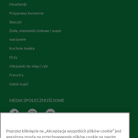
Musztardy
Przyprawy korzenne
Słoiczki
Zioła, mieszanki ziołowe i susze
warzywne
Kuchnie świata
Octy
Mieszanki do mięs i ryb
French's
Gdzie kupić
MEDIA SPOŁECZNOŚCIOWE
Poprzez kliknięcie na „Akceptacja wszystkich plików cookie” jest
wyrażona zgoda na przechowywanie plików cookie na swoim