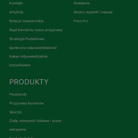
Kontakt
Śniadanie
Artykuły
desery wypieki i napoje
Relacje Inwestorskie
French's
Skąd bierzemy nasze przyprawy
Strategia Podatkowa
Społeczna odpowiedzialność
Kakao odpowiedzialnie
pozyskiwane
PRODUKTY
Musztardy
Przyprawy korzenne
Słoiczki
Zioła, mieszanki ziołowe i susze
warzywne
Kuchnie świata