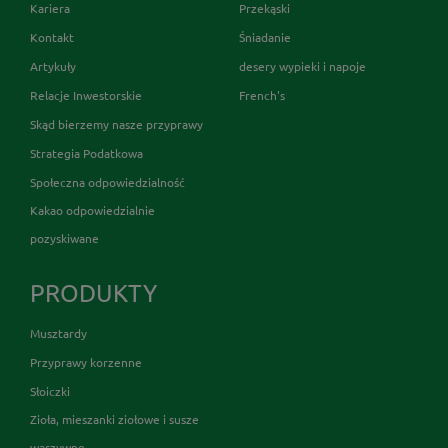
Kariera
Przekąski
Kontakt
Śniadanie
Artykuły
desery wypieki i napoje
Relacje Inwestorskie
French's
Skąd bierzemy nasze przyprawy
Strategia Podatkowa
Społeczna odpowiedzialność
Kakao odpowiedzialnie
pozyskiwane
PRODUKTY
Musztardy
Przyprawy korzenne
Słoiczki
Zioła, mieszanki ziołowe i susze
warzywne