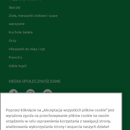
Słoiczki
Zioła, mieszanki ziołowe i susze
warzywne
Kuchnie świata
Octy
Mieszanki do mięs i ryb
French's
Gdzie kupić
MEDIA SPOŁECZNOŚCIOWE
Poprzez kliknięcie na „Akceptacja wszystkich plików cookie” jest
wyrażona zgoda na przechowywanie plików cookie na swoim
urządzeniu w celu usprawnienia korzystania z nawigacji strony,
analizowania wykorzystania strony i wsparcia naszych działań