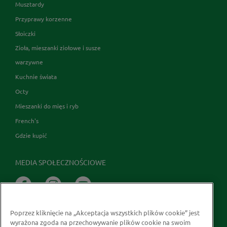
Musztardy
Przyprawy korzenne
Słoiczki
Zioła, mieszanki ziołowe i susze
warzywne
Kuchnie świata
Octy
Mieszanki do mięs i ryb
French's
Gdzie kupić
MEDIA SPOŁECZNOŚCIOWE
Poprzez kliknięcie na „Akceptacja wszystkich plików cookie” jest
wyrażona zgoda na przechowywanie plików cookie na swoim