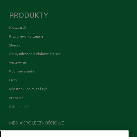
PRODUKTY
Musztardy
Przyprawy korzenne
Słoiczki
Zioła, mieszanki ziołowe i susze
warzywne
Kuchnie świata
Octy
Mieszanki do mięs i ryb
French's
Gdzie kupić
MEDIA SPOŁECZNOŚCIOWE