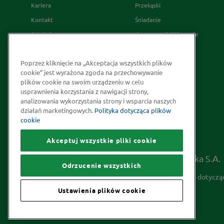
Kariera
Przekąski
Kontakt
Śniadanie
Artykuły
desery wypieki i napoje
Relacje Inwestorskie
French's
Poprzez kliknięcie na „Akceptacja wszystkich plików
Skąd bierzemy nasze przyprawy
cookie” jest wyrażona zgoda na przechowywanie
Strategia Podatkowa
plików cookie na swoim urządzeniu w celu
usprawnienia korzystania z nawigacji strony,
Społeczna odpowiedzialność
analizowania wykorzystania strony i wsparcia naszych
Kakao odpowiedzialnie
działań marketingowych.
Polityka dotycząca plików
cookie
pozyskiwane
Akceptuj wszystkie pliki cookie
Prawa autorskie © 2026 McCormick Polska S.A.
Odrzucenie wszystkich
Informacje na temat ochrony prywatności
Polityka dotyczą
Ustawienia plików cookie