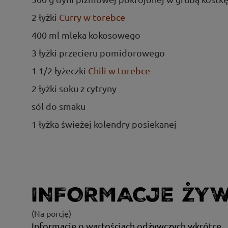
2 łyżki
Curry w torebce
400 ml mleka kokosowego
3 łyżki przecieru pomidorowego
1 1/2 łyżeczki
Chili w torebce
2 łyżki soku z cytryny
sól do smaku
1 łyżka świeżej kolendry posiekanej
INFORMACJE ŻY
(Na porcję)
Informacje o wartościach odżywczych wkrótce