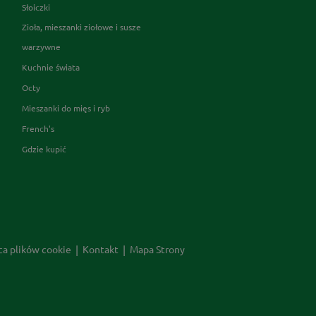
Słoiczki
Zioła, mieszanki ziołowe i susze
warzywne
Kuchnie świata
Octy
Mieszanki do mięs i ryb
French's
Gdzie kupić
ca plików cookie
Kontakt
Mapa Strony