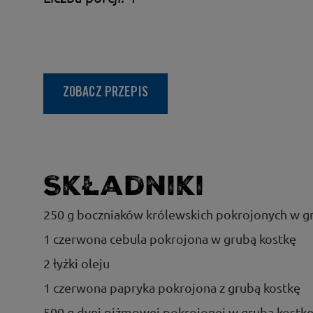
ZOBACZ PRZEPIS
Składniki
250 g boczniaków królewskich pokrojonych w gr
1 czerwona cebula pokrojona w grubą kostkę
2 łyżki oleju
1 czerwona papryka pokrojona z grubą kostkę
500 g dyni piżmowej pokrojonej w grubą kostk