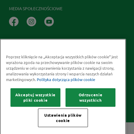
MEDIA SPOŁECZNOŚCIOWE
Poprzez kliknięcie na „Akceptacja wszystkich plików cookie” jest
wyrażona zgoda na przechowywanie plików cookie na swoim
Prawa autorskie © 2026 McCormick Polska S.A.
urządzeniu w celu usprawnienia korzystania z nawigacji strony,
analizowania wykorzystania strony i wsparcia naszych działań
Informacje na temat ochrony prywatności
marketingowych.
Polityka dotycząca plików cookie
Polityka dotycząca plików cookie
Kontakt
Mapa Strony
Akceptuj wszystkie
Odrzucenie
pliki cookie
wszystkich
Ustawienia plików
cookie