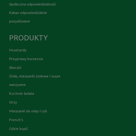
Społeczna odpowiedzialność
Kakao odpowiedzialnie
pozyskiwane
PRODUKTY
Musztardy
Przyprawy korzenne
Słoiczki
Zioła, mieszanki ziołowe i susze
warzywne
Kuchnie świata
Octy
Mieszanki do mięs i ryb
French's
Gdzie kupić