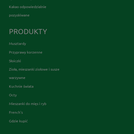
Kakao odpowiedzialnie
pozyskiwane
PRODUKTY
Musztardy
Przyprawy korzenne
Słoiczki
Zioła, mieszanki ziołowe i susze
warzywne
Kuchnie świata
Octy
Mieszanki do mięs i ryb
French's
Gdzie kupić