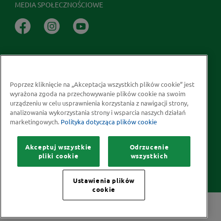
MEDIA SPOŁECZNOŚCIOWE
Poprzez kliknięcie na „Akceptacja wszystkich plików cookie” jest
wyrażona zgoda na przechowywanie plików cookie na swoim
Prawa autorskie © 2026 McCormick Polska S.A.
urządzeniu w celu usprawnienia korzystania z nawigacji strony,
analizowania wykorzystania strony i wsparcia naszych działań
Informacje na temat ochrony prywatności
marketingowych.
Polityka dotycząca plików cookie
Polityka dotycząca plików cookie
Kontakt
Mapa Strony
Akceptuj wszystkie
Odrzucenie
pliki cookie
wszystkich
Ustawienia plików
cookie