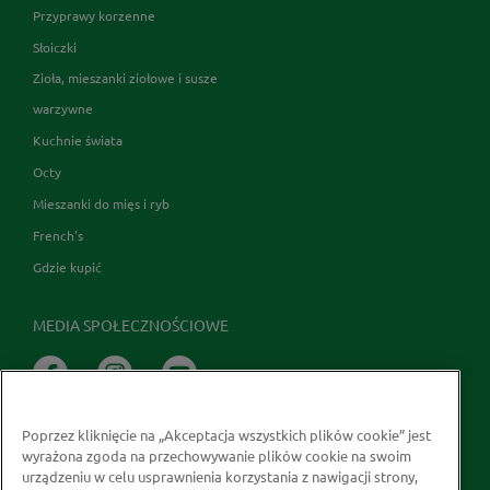
Przyprawy korzenne
Słoiczki
Zioła, mieszanki ziołowe i susze
warzywne
Kuchnie świata
Octy
Mieszanki do mięs i ryb
French's
Gdzie kupić
MEDIA SPOŁECZNOŚCIOWE
Poprzez kliknięcie na „Akceptacja wszystkich plików cookie” jest
wyrażona zgoda na przechowywanie plików cookie na swoim
urządzeniu w celu usprawnienia korzystania z nawigacji strony,