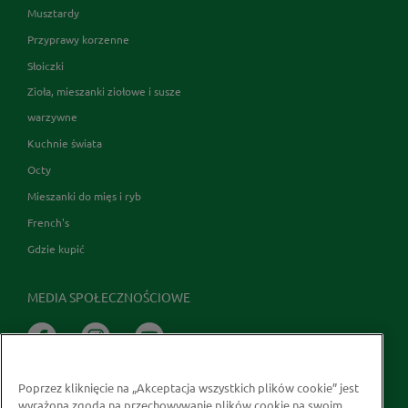
Musztardy
Przyprawy korzenne
Słoiczki
Zioła, mieszanki ziołowe i susze
warzywne
Kuchnie świata
Octy
Mieszanki do mięs i ryb
French's
Gdzie kupić
MEDIA SPOŁECZNOŚCIOWE
Poprzez kliknięcie na „Akceptacja wszystkich plików cookie” jest
wyrażona zgoda na przechowywanie plików cookie na swoim