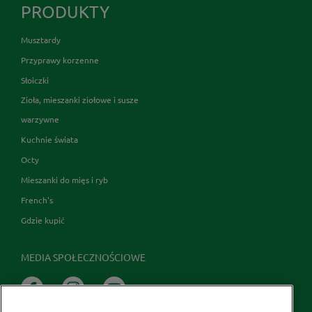
PRODUKTY
Musztardy
Przyprawy korzenne
Słoiczki
Zioła, mieszanki ziołowe i susze
warzywne
Kuchnie świata
Octy
Mieszanki do mięs i ryb
French's
Gdzie kupić
MEDIA SPOŁECZNOŚCIOWE