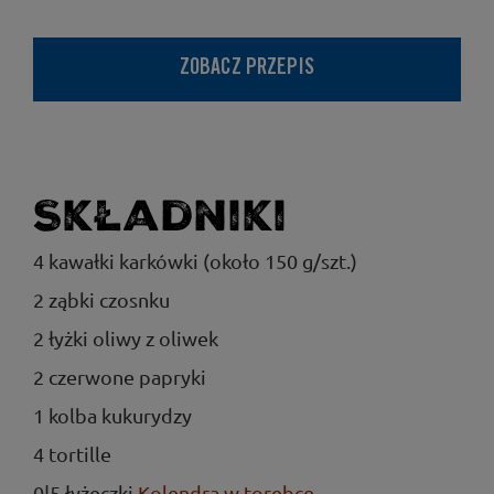
ZOBACZ PRZEPIS
Składniki
4 kawałki karkówki (około 150 g/szt.)
2 ząbki czosnku
2 łyżki oliwy z oliwek
2 czerwone papryki
1 kolba kukurydzy
4 tortille
0|5 łyżeczki
Kolendra w torebce