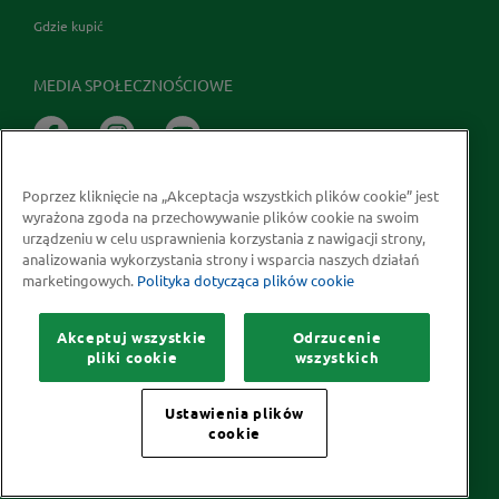
Gdzie kupić
MEDIA SPOŁECZNOŚCIOWE
Poprzez kliknięcie na „Akceptacja wszystkich plików cookie” jest
wyrażona zgoda na przechowywanie plików cookie na swoim
urządzeniu w celu usprawnienia korzystania z nawigacji strony,
analizowania wykorzystania strony i wsparcia naszych działań
marketingowych.
Polityka dotycząca plików cookie
Prawa autorskie © 2026 McCormick Polska S.A.
Informacje na temat ochrony prywatności
Akceptuj wszystkie
Odrzucenie
Polityka dotycząca plików cookie
Kontakt
Mapa Strony
pliki cookie
wszystkich
Ustawienia plików
cookie