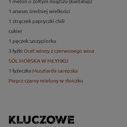
1 melon o żółtym miąższu (kantalup)
1 ananas średniej wielkości
1 strączek papryczki chili
cukier
1 pęczek szczypiorku
3 łyżki
Ocet winny z czerwonego wina
SÓL MORSKA W MŁYNKU
1 łyżeczka
Musztarda sarepska
Pieprz czarny mielony w słoiczku
KLUCZOWE