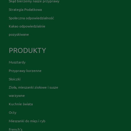
Skąd bierzemy nasze przyprawy
Strategia Podatkowa
Społeczna odpowiedzialność
Kakao odpowiedzialnie
pozyskiwane
PRODUKTY
Musztardy
Przyprawy korzenne
Słoiczki
Zioła, mieszanki ziołowe i susze
warzywne
Kuchnie świata
Octy
Mieszanki do mięs i ryb
French's