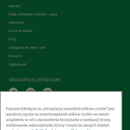
Słoiczki
Zioła, mieszanki ziołowe i susze
warzywne
Kuchnie świata
Octy
Mieszanki do mięs i ryb
French's
Gdzie kupić
MEDIA SPOŁECZNOŚCIOWE
Poprzez kliknięcie na „Akceptacja wszystkich plików cookie” jest
wyrażona zgoda na przechowywanie plików cookie na swoim
urządzeniu w celu usprawnienia korzystania z nawigacji strony,
analizowania wykorzystania strony i wsparcia naszych działań