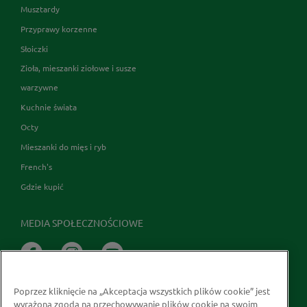
Musztardy
Przyprawy korzenne
Słoiczki
Zioła, mieszanki ziołowe i susze
warzywne
Kuchnie świata
Octy
Mieszanki do mięs i ryb
French's
Gdzie kupić
MEDIA SPOŁECZNOŚCIOWE
Poprzez kliknięcie na „Akceptacja wszystkich plików cookie” jest
wyrażona zgoda na przechowywanie plików cookie na swoim