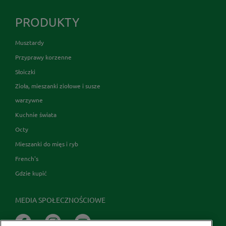
PRODUKTY
Musztardy
Przyprawy korzenne
Słoiczki
Zioła, mieszanki ziołowe i susze
warzywne
Kuchnie świata
Octy
Mieszanki do mięs i ryb
French's
Gdzie kupić
MEDIA SPOŁECZNOŚCIOWE