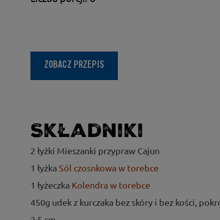
ZOBACZ PRZEPIS
Składniki
2 łyżki Mieszanki przypraw Cajun
1 łyżka
Sól czosnkowa w torebce
1 łyżeczka
Kolendra w torebce
450g udek z kurczaka bez skóry i bez kości, pokr
2,5 cm