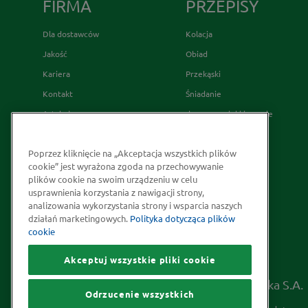
FIRMA
PRZEPISY
Dla dostawców
Kolacja
Jakość
Obiad
Kariera
Przekąski
Kontakt
Śniadanie
Artykuły
desery wypieki i napoje
Relacje Inwestorskie
French's
Poprzez kliknięcie na „Akceptacja wszystkich plików
Skąd bierzemy nasze przyprawy
cookie” jest wyrażona zgoda na przechowywanie
Strategia Podatkowa
plików cookie na swoim urządzeniu w celu
usprawnienia korzystania z nawigacji strony,
Społeczna odpowiedzialność
analizowania wykorzystania strony i wsparcia naszych
Kakao odpowiedzialnie
działań marketingowych.
Polityka dotycząca plików
cookie
pozyskiwane
Akceptuj wszystkie pliki cookie
Prawa autorskie © 2026 McCormick Polska S.A.
Odrzucenie wszystkich