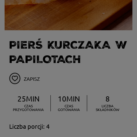
PIERŚ KURCZAKA W
PAPILOTACH
ZAPISZ
25MIN
10MIN
8
CZAS
CZAS
LICZBA
PRZYGOTOWANIA
GOTOWANIA
SKŁADNIKÓW
Liczba porcji: 4