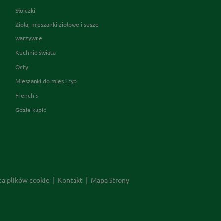
Słoiczki
Zioła, mieszanki ziołowe i susze
warzywne
Kuchnie świata
Octy
Mieszanki do mięs i ryb
French's
Gdzie kupić
ca plików cookie
Kontakt
Mapa Strony