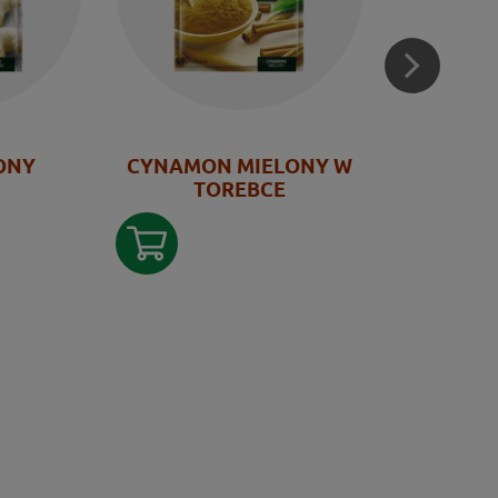
ONY
CYNAMON MIELONY W
GOŹDZIK
TOREBCE