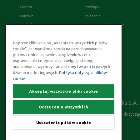
Kariera
Przekąski
Kontakt
Śniadanie
Artykuły
desery wypieki i napoje
Relacje Inwestorskie
French's
Poprzez kliknięcie na „Akceptacja wszystkich plików
Skąd bierzemy nasze przyprawy
cookie” jest wyrażona zgoda na przechowywanie
Strategia Podatkowa
plików cookie na swoim urządzeniu w celu
usprawnienia korzystania z nawigacji strony,
Społeczna odpowiedzialność
analizowania wykorzystania strony i wsparcia naszych
Kakao odpowiedzialnie
działań marketingowych.
Polityka dotycząca plików
cookie
pozyskiwane
Akceptuj wszystkie pliki cookie
Prawa autorskie © 2026 McCormick Polska S.A.
Odrzucenie wszystkich
Informacje na temat ochrony prywatności
Polityka dotyczą
Ustawienia plików cookie