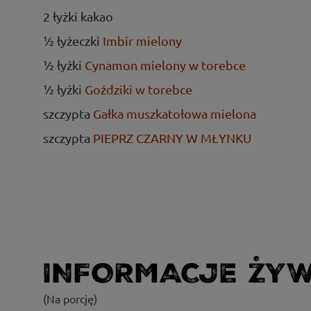
2 łyżki kakao
½ łyżeczki
Imbir mielony
½ łyżki
Cynamon mielony w torebce
½ łyżki
Goździki w torebce
szczypta
Gałka muszkatołowa mielona
szczypta
PIEPRZ CZARNY W MŁYNKU
INFORMACJE ŻY
(Na porcję)