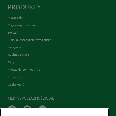
PRODUKTY
Musztardy
Przyprawy korzenne
Słoiczki
Zioła, mieszanki ziołowe i susze
warzywne
Kuchnie świata
Octy
Mieszanki do mięs i ryb
French's
Gdzie kupić
MEDIA SPOŁECZNOŚCIOWE