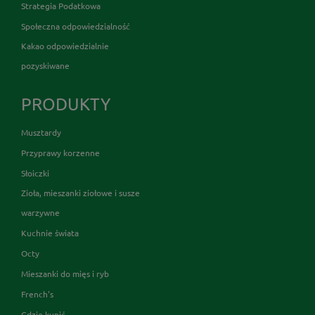
Strategia Podatkowa
Społeczna odpowiedzialność
Kakao odpowiedzialnie
pozyskiwane
PRODUKTY
Musztardy
Przyprawy korzenne
Słoiczki
Zioła, mieszanki ziołowe i susze
warzywne
Kuchnie świata
Octy
Mieszanki do mięs i ryb
French's
Gdzie kupić