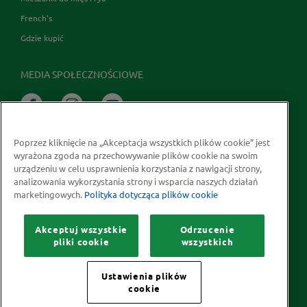
French's
Gdzie kupić
MEDIA SPOŁECZNOŚCIOWE
Poprzez kliknięcie na „Akceptacja wszystkich plików cookie” jest
wyrażona zgoda na przechowywanie plików cookie na swoim
urządzeniu w celu usprawnienia korzystania z nawigacji strony,
analizowania wykorzystania strony i wsparcia naszych działań
marketingowych.
Polityka dotycząca plików cookie
Prawa autorskie © 2026 McCormick Polska S.A.
Informacje na temat ochrony prywatności
Akceptuj wszystkie
Odrzucenie
Polityka dotycząca plików cookie
Kontakt
Mapa Strony
pliki cookie
wszystkich
Ustawienia plików
cookie