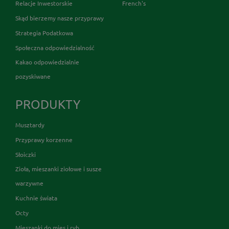
Relacje Inwestorskie
French's
Skąd bierzemy nasze przyprawy
Strategia Podatkowa
Społeczna odpowiedzialność
Kakao odpowiedzialnie
pozyskiwane
PRODUKTY
Musztardy
Przyprawy korzenne
Słoiczki
Zioła, mieszanki ziołowe i susze
warzywne
Kuchnie świata
Octy
Mieszanki do mięs i ryb