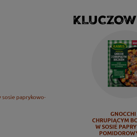
KLUCZOW
w sosie paprykowo-
GNOCCHI
CHRUPIĄCYM B
W SOSIE PAPR
POMIDOROWY