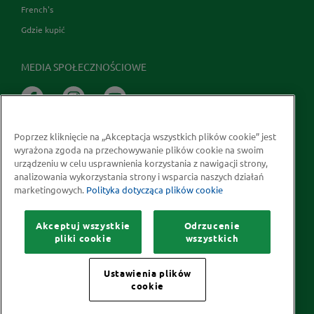
French's
Gdzie kupić
MEDIA SPOŁECZNOŚCIOWE
Poprzez kliknięcie na „Akceptacja wszystkich plików cookie” jest
wyrażona zgoda na przechowywanie plików cookie na swoim
urządzeniu w celu usprawnienia korzystania z nawigacji strony,
analizowania wykorzystania strony i wsparcia naszych działań
marketingowych.
Polityka dotycząca plików cookie
Prawa autorskie © 2026 McCormick Polska S.A.
Informacje na temat ochrony prywatności
Akceptuj wszystkie
Odrzucenie
Polityka dotycząca plików cookie
Kontakt
Mapa Strony
pliki cookie
wszystkich
Ustawienia plików
cookie