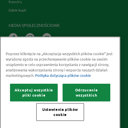
French's
Gdzie kupić
MEDIA SPOŁECZNOŚCIOWE
Poprzez kliknięcie na „Akceptacja wszystkich plików cookie” jest
wyrażona zgoda na przechowywanie plików cookie na swoim
urządzeniu w celu usprawnienia korzystania z nawigacji strony,
analizowania wykorzystania strony i wsparcia naszych działań
marketingowych.
Polityka dotycząca plików cookie
Prawa autorskie © 2026 McCormick Polska S.A.
Informacje na temat ochrony prywatności
Akceptuj wszystkie
Odrzucenie
Polityka dotycząca plików cookie
Kontakt
Mapa Strony
pliki cookie
wszystkich
Ustawienia plików
cookie