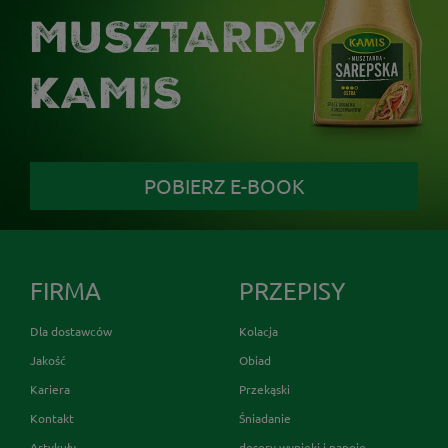
MUSZTARDY
KAMIS
POBIERZ E-BOOK
FIRMA
PRZEPISY
Dla dostawców
Kolacja
Jakość
Obiad
Kariera
Przekąski
Kontakt
Śniadanie
Artykuły
desery wypieki i napoje