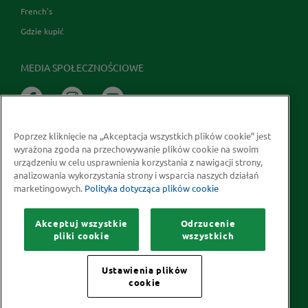
French's
Gdzie kupić
MEDIA SPOŁECZNOŚCIOWE
Poprzez kliknięcie na „Akceptacja wszystkich plików cookie” jest
wyrażona zgoda na przechowywanie plików cookie na swoim
urządzeniu w celu usprawnienia korzystania z nawigacji strony,
analizowania wykorzystania strony i wsparcia naszych działań
marketingowych.
Polityka dotycząca plików cookie
Prawa autorskie © 2026 McCormick Polska S.A.
Informacje na temat ochrony prywatności
Akceptuj wszystkie
Odrzucenie
Polityka dotycząca plików cookie
Kontakt
Mapa Strony
pliki cookie
wszystkich
Ustawienia plików
cookie