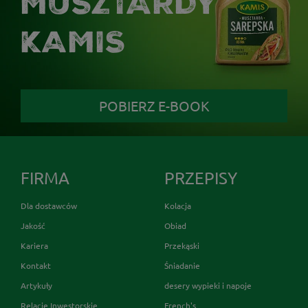
MUSZTARDY
KAMIS
POBIERZ E-BOOK
FIRMA
PRZEPISY
Dla dostawców
Kolacja
Jakość
Obiad
Kariera
Przekąski
Kontakt
Śniadanie
Artykuły
desery wypieki i napoje
Relacje Inwestorskie
French's